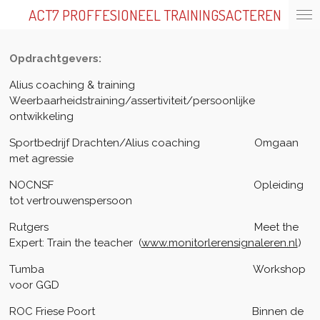
ACT7 PROFFESIONEEL TRAININGSACTEREN
Ga
direct
naar
Opdrachtgevers:
de
hoofdinhoud
Alius coaching & training
Weerbaarheidstraining/assertiviteit/persoonlijke
ontwikkeling
Sportbedrijf Drachten/Alius coaching Omgaan
met agressie
NOCNSF Opleiding
tot vertrouwenspersoon
Rutgers Meet the
Expert: Train the teacher (
www.monitorlerensignaleren.nl
)
Tumba Workshop
voor GGD
ROC Friese Poort Binnen de